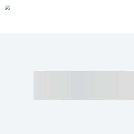
----- ----- -- -
- ------