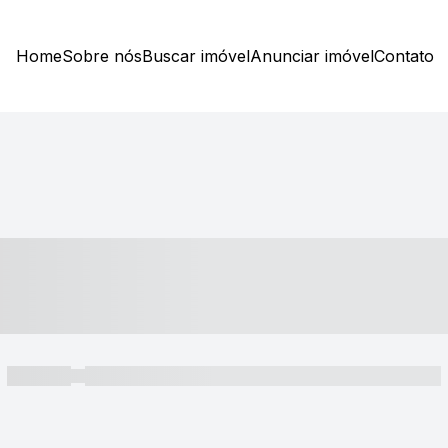
Home
Sobre nós
Buscar imóvel
Anunciar imóvel
Contato
----- ---- ---- -- ----
----- -----
----- ----- -- ------ ---- ---- -- ----- ----- ----- --- ------