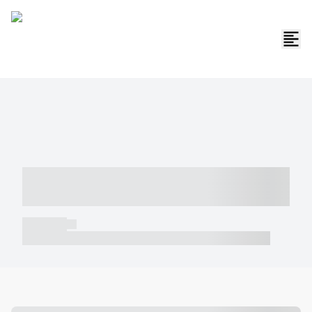
----- ----- -- ------ ---- ---- -- ----- -----
----- --- ------
----- -----
----- ----- -- ------ ---- ---- -- ----- ----- ----- --- ------