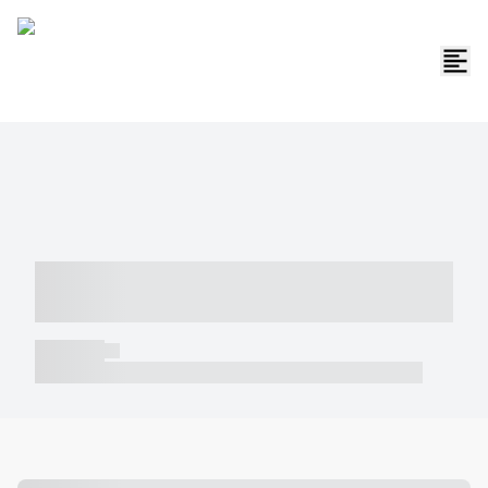
----- ----- -- ------ ---- ---- -- ----- -----
----- --- ------
----- -----
----- ----- -- ------ ---- ---- -- ----- ----- ----- --- ------