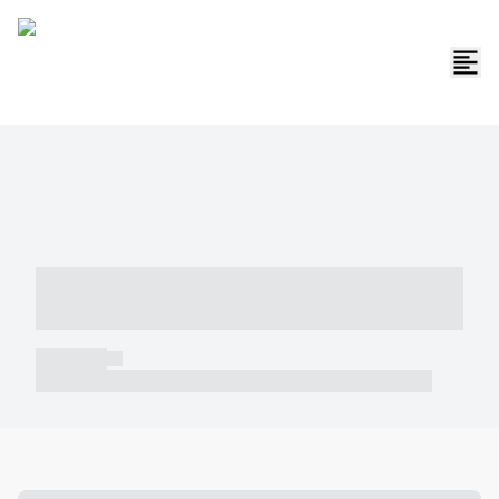
----- ----- -- ------ ---- ---- -- ----- -----
----- --- ------
----- -----
----- ----- -- ------ ---- ---- -- ----- ----- ----- --- ------